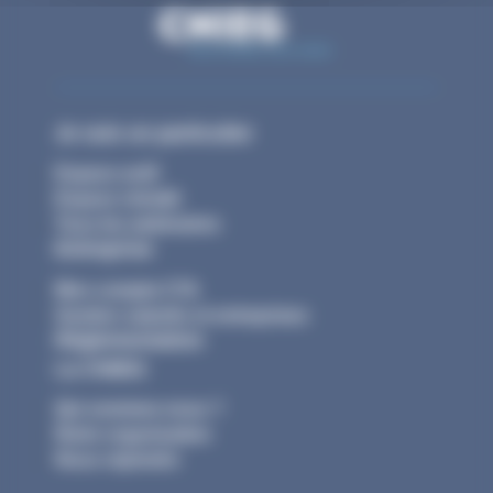
Je suis un particulier
Espace actif
Espace retraité
Tous les webinaires
Entreprise
Mon compte CTA
Gestion salariés et entreprises
Réglementation
La CNIEG
Qui sommes-nous ?
Notre organisation
Nous rejoindre