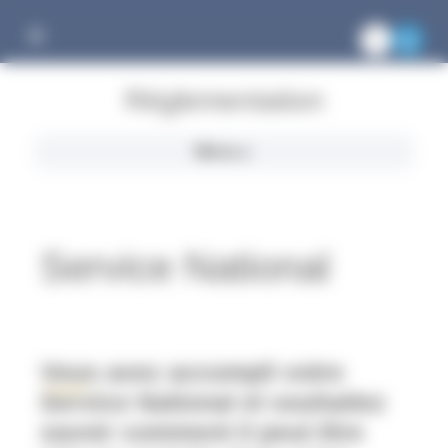
Gestion des cookies
Réglementation
Menu
Service National
Vous avez accompli votre
Service National et souhaitez
savoir comment il peut être