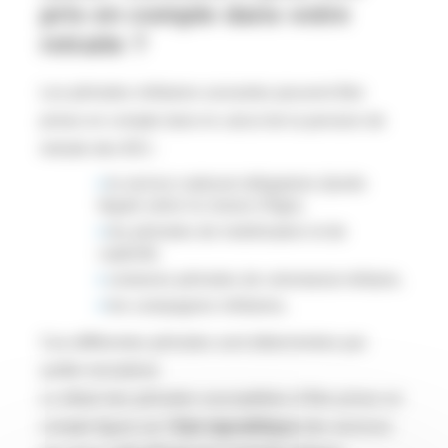
pris en compte dans votre
retraite ?
Les périodes militaires suivantes peuvent être
prises en compte dans le calcul de la pension de
retraite des IEG :
le service national obligatoire (durée
légale selon la classe d’âge),
les périodes de mobilisation et de
captivité,
certaines périodes de volontariat militaire,
les campagnes militaires,
Ces différentes périodes sont déterminées par
arrêté ministériel.
Le détail des périodes susceptibles d’être prises en
compte figure sur l
’état signalétique
des services