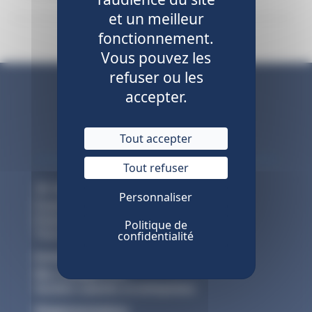
et un meilleur
fonctionnement.
Vous pouvez les
refuser ou les
accepter.
Tout accepter
Tout refuser
Je suis un particulier
Personnaliser
Espace actif
Espace retraité
Politique de
confidentialité
Tous les webinaires
Entreprise
Mon compte CTA
Gestion salariés et entreprises
Réglementation