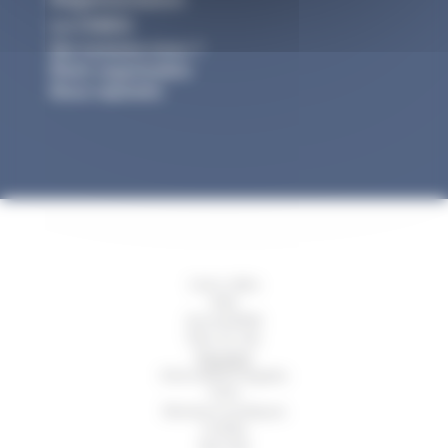
La CNIEG
Qui sommes-nous ?
Notre organisation
Nous rejoindre
Liens utiles
Aide
Accessibilité
Plan du site
Glossaire
Informations légales
CGU
Mentions juridiques
Crédits
Sécurité