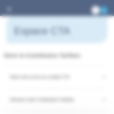
Gestion des cookies
Espace CTA
Gérer la Contribution Tarifaire
Gérer mes accès au compte CTA
Déclarer votre Contribution Tarifaire