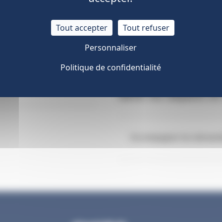
Tout accepter
Tout refuser
Immatriculer une entrepri
on d'AT-MP
Personnaliser
Politique de confidentialité
Gérer les départs en 
Accompagner les demande