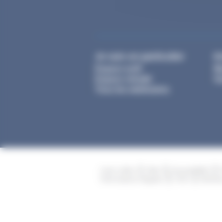
Je suis un particulier
E
Espace actif
M
Espace retraité
Ge
Tous les webinaires
Liens utiles
Aide
Accessibilité
Informations légales
CGU
Mentio