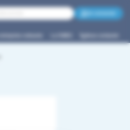
Se connecter
entreprise cotisante
La CNIEG
Nous contacter
G