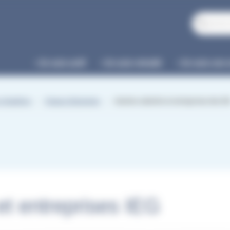
Je suis actif
Je suis retraité
Je suis une 
Gestion salariés et entreprises des IE
et Gazières
Espace Entreprise
et entreprises IEG