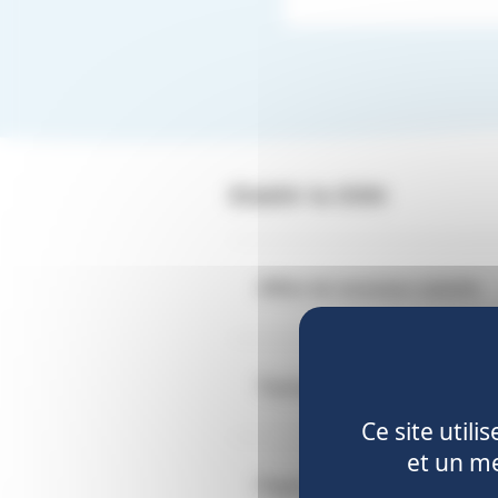
Etablir la DSN
Affilier de nouveaux salariés
Transmettre la déclaration de ca
Ce site util
et un me
Payer les cotisations