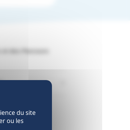
 et des Parcours
P
ience du site
er ou les
reprise