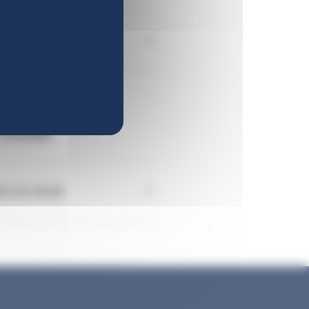
se au régime des IEG
retraite
s de retraite