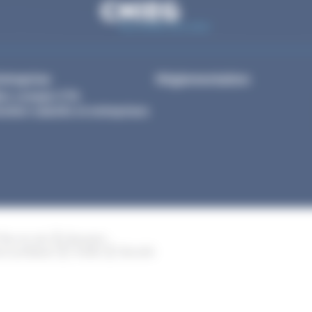
ntreprise
Réglementation
on compte CTA
stion salariés et entreprises
Plan du site
Glossaire
ns juridiques
Crédits
Sécurité