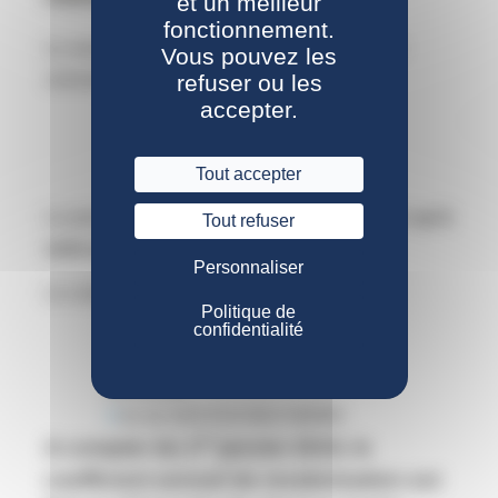
et un meilleur
fonctionnement.
Le versement de votre retraite est effectué par
Vous pouvez les
refuser ou les
virement sur :
accepter.
un compte bancaire,
un compte postal,
Tout accepter
un compte de Caisse d’épargne.
Le paiement de votre retraite ne peut intervenir
qu’à
Tout refuser
votre profit
.
Personnaliser
Le compte doit être ouvert :
Politique de
confidentialité
à votre nom,
ou conjointement avec une autre
personne,
ou au nom d’un tiers habilité.
er
A compter du 1
janvier 2019, le
coefficient annuel de revalorisation est