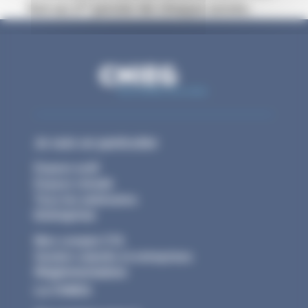
er
fixé au 1
janvier de chaque année.
Je suis un particulier
Espace actif
Espace retraité
Tous les webinaires
Entreprise
Mon compte CTA
Gestion salariés et entreprises
Réglementation
La CNIEG