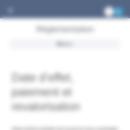
Gestion des cookies
Réglementation
Menu
Date d’effet,
paiement et
revalorisation
Votre droit à retraite est ouvert et vous souhaitez