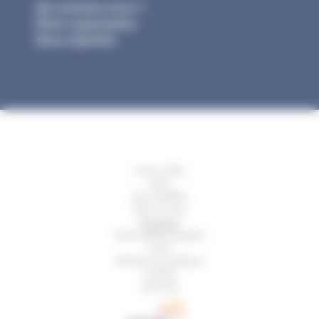
Qui sommes-nous ?
Notre organisation
Nous rejoindre
Liens utiles
Aide
Accessibilité
Plan du site
Glossaire
Informations légales
CGU
Mentions juridiques
Crédits
Sécurité