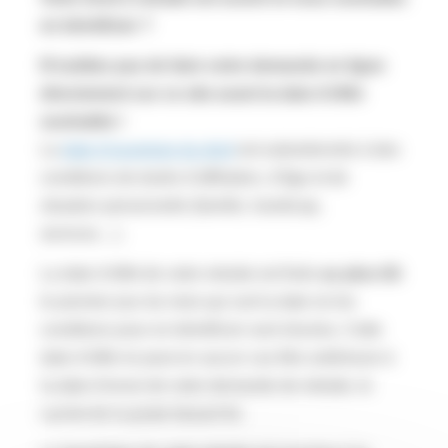
en bénéficier ?
N’oubliez pas de faire votre demande en ligne
directement sur ce site avant la date d’effet
souhaitée !
La
date d’ouverture du droit
est subordonnée à des
conditions de durée d’affiliation, d’âge et de
situation personnelle (famille, handicap,
services…).
La date d’effet de votre retraite est fixée
au plus tôt
le premier jour du mois qui suit la date où les
conditions pour en bénéficier sont réunies
.
Cette
date d’effet ne peut en aucun cas être antérieure à
la date d’envoi de votre demande de retraite, le
cachet de la poste faisant foi.