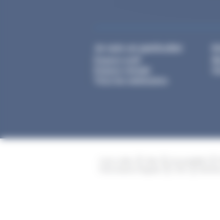
Je suis un particulier
E
Espace actif
M
Espace retraité
Ge
Tous les webinaires
Liens utiles
Aide
Accessibilité
Informations légales
CGU
Mentio