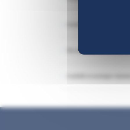
Invalidité et retraite : quels so
Ma retraite après une situation
Invalidité et avantages statutai