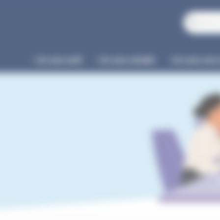
Je suis actif
Je suis retraité
Je suis une 