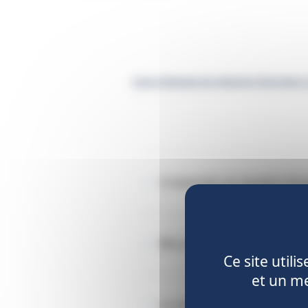
Caisse Nationale des Industries Electriques 
Comprendre ma situation d'inva
Mes prestations en invalidité
Ce site util
et un me
Le paiement de mes prestations