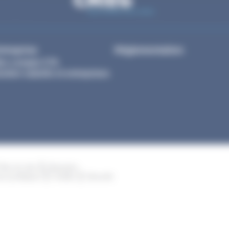
ntreprise
Réglementation
on compte CTA
stion salariés et entreprises
Plan du site
Glossaire
ns juridiques
Crédits
Sécurité