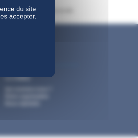
ience du site
 et l'ergonomie de ce site ont été
les accepter.
La CNIEG
Qui sommes-nous ?
Notre organisation
Nous rejoindre