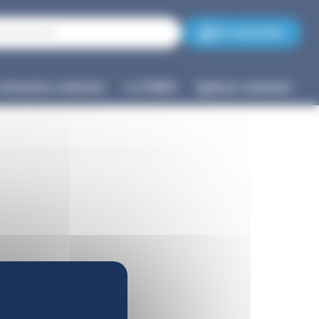
Se connecter
entreprise cotisante
La CNIEG
Nous contacter
.