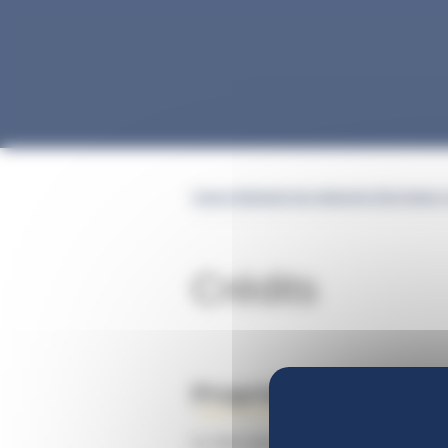
Gestion des cookies
Caisse Nationale des Industries Electriques 
Crédits
Propriété du site
Le site www.CNIEG.fr est la propriét