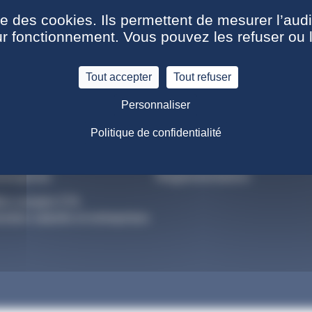
ise des cookies. Ils permettent de mesurer l’aud
 de contenu) Jahia, l'intégration, la maintenance, le graphisme
ur fonctionnement. Vous pouvez les refuser ou 
Tout accepter
Tout refuser
Personnaliser
Politique de confidentialité
ntreprise
Réglementation
on compte CTA
stion salariés et entreprises