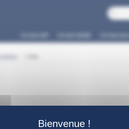
Je suis actif
Je suis retraité
Je suis une 
et Gazières
Crédits
é de la Caisse Nationale des Industries Electriques et Gazières