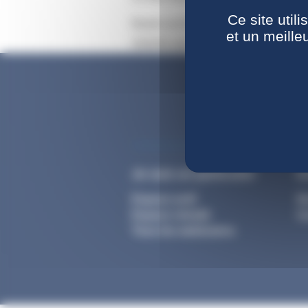
Ce site util
Basés sur le CMS (système de gestion
et un meille
réalisés par la CNIEG.
Je suis un particulier
E
Espace actif
M
Espace retraité
Ge
Tous les webinaires