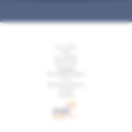
Liens utiles
Aide
Accessibilité
Plan du site
Glossaire
Informations légales
CGU
Mentions juridiques
Crédits
Sécurité