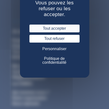
Vous pouvez les
refuser ou les
accepter.
Tout accepter
Je suis un particulier
Tout refuser
Espace actif
Espace retraité
Personnaliser
Tous les webinaires
Entreprise
Politique de
confidentialité
Mon compte CTA
Gestion salariés et entreprises
Réglementation
La CNIEG
Qui sommes-nous ?
Notre organisation
Nous rejoindre