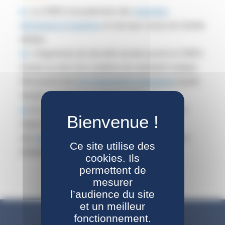
La CNIEG est partenaire des
industries
électriques et gazières
en tant que caisse de retraite
dédiée.
L'Organisme de sécurité sociale qu'est la CNIEG
évolue au sein d'un système de solidarité multiple.
Découvrez tous
les organismes partenaires
(santé,
retraite, avantages en nature, loisirs...)
En tant qu'entreprise responsable, la CNIEG
relaie régulièrement les contenus de
ses
associations partenaires
et participe à leurs
Ce site utilise des
évènements.
cookies. Ils
permettent de
mesurer
l’audience du site
et un meilleur
fonctionnement.