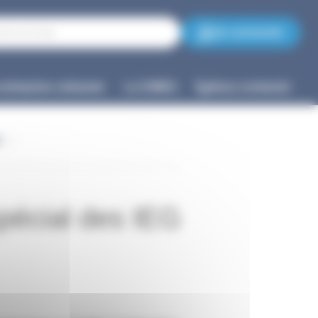
Se connecter
entreprise cotisante
La CNIEG
Nous contacter
G
spécial des IEG