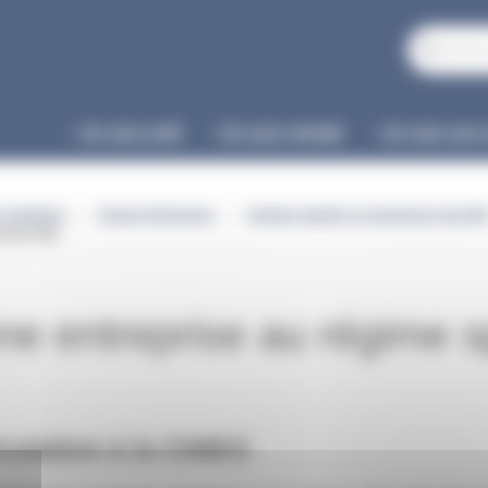
Je suis actif
Je suis retraité
Je suis une 
et Gazières
Espace Entreprise
Gestion salariés et entreprises des IE
al des IEG
ne entreprise au régime 
culation à la CNIEG