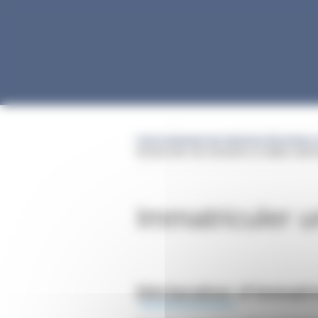
Gestion des cookies
Caisse Nationale des Industries Electriques 
Immatriculer une entreprise au régime spéci
Immatriculer u
Déclaration d’immatri