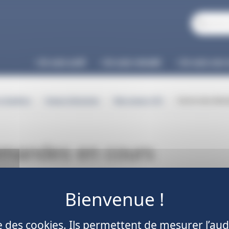
Je suis actif
Je suis retraité
Je suis une 
Suivre mes dema
et Gazières
Espace Entreprise
Mon espace CTA
emandes en cours
Suiv
ise des cookies. Ils permettent de mesurer l’aud