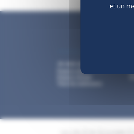
et un me
Je suis un particulier
E
Espace actif
M
Espace retraité
Ge
Tous les webinaires
Liens utiles
Aide
Accessibilité