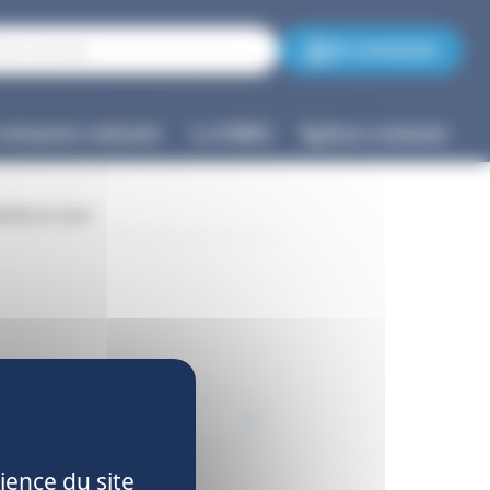
Se connecter
entreprise cotisante
La CNIEG
Nous contacter
ndes en cours
re mes demandes
ience du site