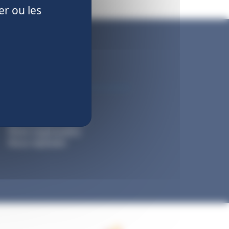
er ou les
La CNIEG
Qui sommes-nous ?
Notre organisation
Nous rejoindre