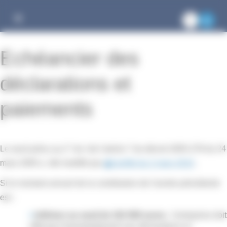
Gestion des cookies
Echéancier des
déclarations et
paiements
Le seuil prévu au 2° du I de l'article 7 du décret 2005-278 du 24
mars 2005 a été modifié par
l'arrêté du 2 mars 2010
.
Si le montant annuel de la contribution de l'année précédente
est :
inférieur au seuil de 102 000 euros
: l'entreprise doit
effectuer trimestriellement ses déclarations et