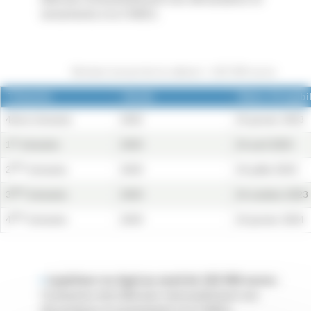
versements à la CNIEG.
Montant annuel de la collecte < 102 000 euros
Trimestre
Année
Dates d'exigibil
4ème trimestre
2022
24 janvier 2023
er
1
trimestre
2023
24 avril 2023
ème
2
trimestre
2023
24 juillet 2023
ème
3
trimestre
2023
24 octobre 2023
ème
4
trimestre
2023
24 janvier 2024
supérieur ou égal au seuil de 102 000 euros
:
l'entreprise doit effectuer mensuellement ses
déclarations et versements à la CNIEG.