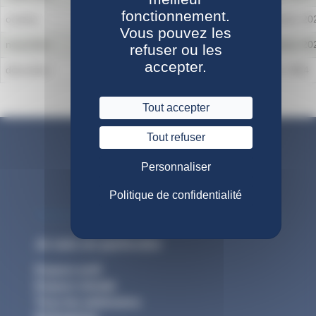
fonctionnement.
octobre
2023
24 novembre 20
Vous pouvez les
novembre
2023
26 décembre 20
refuser ou les
accepter.
décembre
2023
24 janvier 2024
Tout accepter
Tout refuser
Personnaliser
Politique de confidentialité
Je suis un particulier
Espace actif
Espace retraité
Tous les webinaires