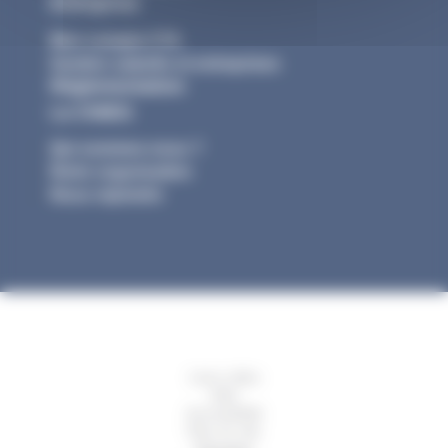
Entreprise
Mon compte CTA
Gestion salariés et entreprises
Réglementation
La CNIEG
Qui sommes-nous ?
Notre organisation
Nous rejoindre
Liens utiles
Aide
Accessibilité
Plan du site