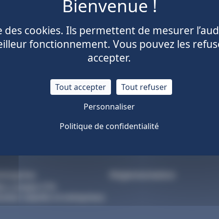
reprise du service client de la CNIEG. Cet espace est réservé 
ise des cookies. Ils permettent de mesurer l’aud
Cont
illeur fonctionnement. Vous pouvez les refus
accepter.
Tout accepter
Tout refuser
Personnaliser
Politique de confidentialité
ntreprise
Réglementation
on compte CTA
stion salariés et entreprises