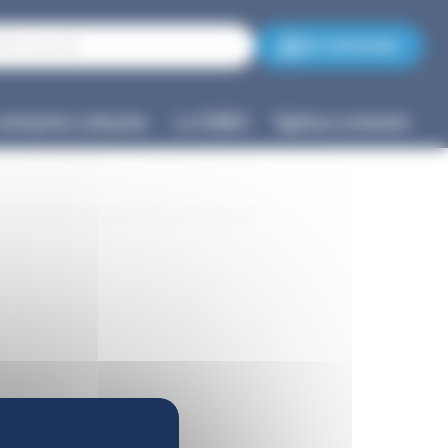
Se connecter
entreprise cotisante
La CNIEG
Nous contacter