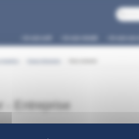
Je suis actif
Je suis retraité
Je suis une 
Nous contacter
et Gazières
Espace Entreprise
 - Entreprise