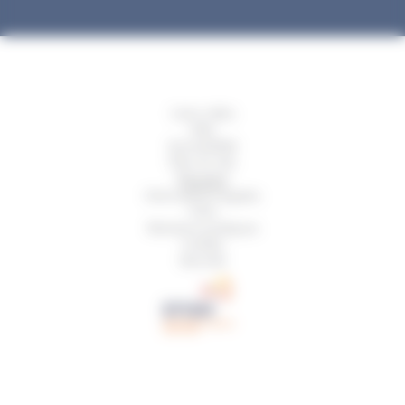
Liens utiles
Aide
Accessibilité
Plan du site
Glossaire
Informations légales
CGU
Mentions juridiques
Crédits
Sécurité