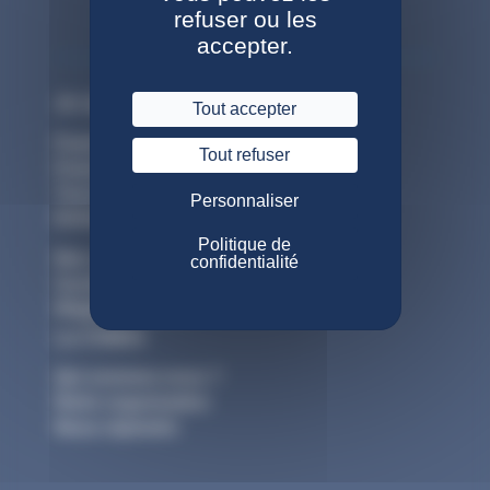
refuser ou les
accepter.
Je suis un particulier
Tout accepter
Espace actif
Tout refuser
Espace retraité
Tous les webinaires
Personnaliser
Entreprise
Politique de
Mon compte CTA
confidentialité
Gestion salariés et entreprises
Réglementation
La CNIEG
Qui sommes-nous ?
Notre organisation
Nous rejoindre