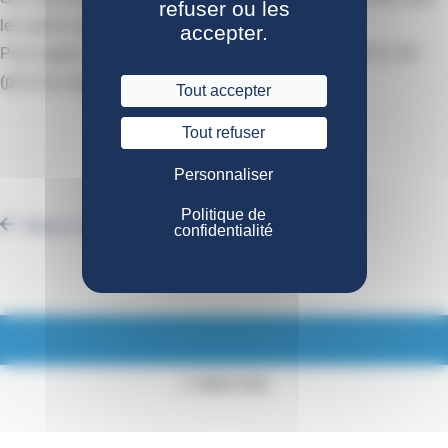
refuser ou les
les après-midis.
accepter.
Pour rappel, notre ligne unique est celle-ci : 02 40 84 01 84
(prix d'un appel local).
Tout accepter
Tout refuser
Personnaliser
Politique de
Retour à la liste des actualités
confidentialité
© CNIEG 2016